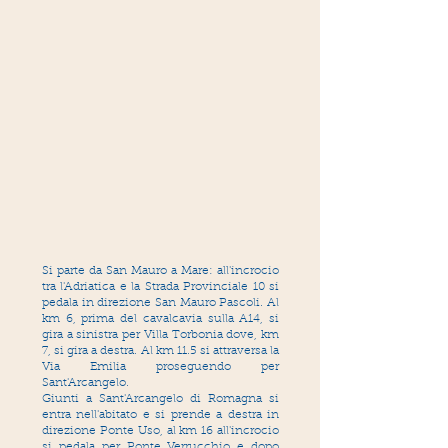
Si parte da San Mauro a Mare: all'incrocio
tra l'Adriatica e la Strada Provinciale 10 si
pedala in direzione San Mauro Pascoli. Al
km 6, prima del cavalcavia sulla A14, si
gira a sinistra per Villa Torbonia dove, km
7, si gira a destra. Al km 11.5 si attraversa la
Via Emilia proseguendo per
Sant'Arcangelo.
Giunti a Sant'Arcangelo di Romagna si
entra nell'abitato e si prende a destra in
direzione Ponte Uso, al km 16 all'incrocio
si pedala per Ponte Verrucchio e dopo