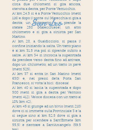
circa due chilometri si gira ancora,
stavolta a destra, per Ponte Verrucchio.
Al km 24.5 si è a Ponte Verrucchio (metri
San Leo
116) e dopo il ponte sul Marecchia si gira a
destra: un chilometro e si prende la
statale 258 (Marecchiese), un altro
chilometro e si gira a sinistra per San
Martino.
Al km 28, a Gualdicciolo, si passa il
confine iniziando la salita. Un tratto piano
è al km 31.5 ma poi si riprende subito a
salire. Al km 34 si incrocia la superstrada
da prendere verso destra fino ad arrivare,
dopo un chilometro, ad un tratto in pavè
(metri 525).
Al km 37 si entra in San Marino (metri
630) e, nei pressi della Porta San
Francesco, si volta la bici: discesa!
Al km 40 si lascia la superstrada e dopo
500 metri si gira a destra per Ventoso
(metri 412). Veloce discesa con un tratto al
18% (km 42).
Al km 45 si giunge ad un bivio (metri 210)
dove ci si immette sulla Provinciale 3 e la
si segue sino al km 52.5 dove si gira a
sinistra per scendere a Sant'Ermete (km
55.5) e rientrare a Sant'Arcangelo (59.5
km).