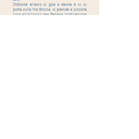
Difronte all'arco si gira a destra e ci si
porta sulla Via Emilia, si prende a sinistra
sino all'incrocio per Bellaria (indicazione
per San Mauro Mare, km 61.5). A destra per
Bellaria fino a Villa Torlonia (km 66) dove
si gira a sinistra e poi subito dopo a destra
ancora per Bellaria (km 71).
All'incrocio con l'Adriatica si prende a
sinistra e si rientra in due chilometri a
San Mauro a Mare.