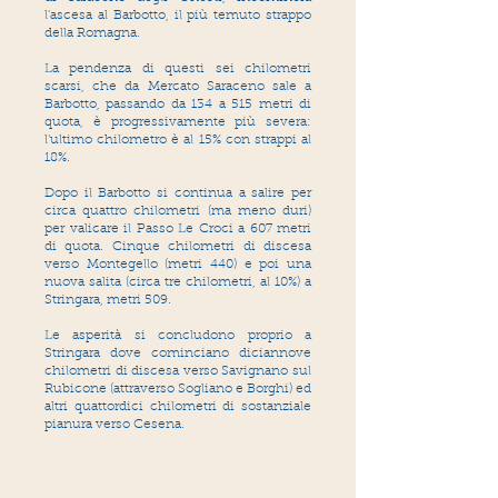
l'ascesa al Barbotto, il più temuto strappo
della Romagna.
La pendenza di questi sei chilometri
scarsi, che da Mercato Saraceno sale a
Barbotto, passando da 134 a 515 metri di
quota, è progressivamente più severa:
l'ultimo chilometro è al 15% con strappi al
18%.
Dopo il Barbotto si continua a salire per
circa quattro chilometri (ma meno duri)
per valicare il Passo Le Croci a 607 metri
di quota. Cinque chilometri di discesa
verso Montegello (metri 440) e poi una
nuova salita (circa tre chilometri, al 10%) a
Stringara, metri 509.
Le asperità si concludono proprio a
Stringara dove cominciano diciannove
chilometri di discesa verso Savignano sul
Rubicone (attraverso Sogliano e Borghi) ed
altri quattordici chilometri di sostanziale
pianura verso Cesena.