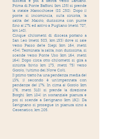
discesa e poi a destra verso Sartiano.
Prima di Ponte Baffoni (km 135) si prende
la statale Marocchiese (SS 258). Dopo il
ponte si incomincia, sulla sinistra, la
salita del Maiolo, durissima con punte
fino al 17% ed arrivo a Pugliano (metri 787,
km 148).
Cinque chilometri di discesa portano a
San Leo (metri 583, km 153) dove si sale
verso Passo delle Siepi (km 164, metri
434). Terminata la salita, non durissima, si
scende verso Ponte Uso (km 164, metri
164). Dopo circa otto chilometri si gira a
sinistra (bivio km 173, metri 75) verso
Gorolo, l'ultimo dei Nove Colli.
Il primo tratto ha una pendenza media del
13%, il secondo è un'impennata con
pendenze del 17%. In cima al Gorolo (km
176, metri 318) si prende la direzione
Borghi (km 184) in sostanziale pianura e
poi si scende a Savignano (km 192). Da
Savignano si prosegue in pianura sino a
Cesenatico, km 205.