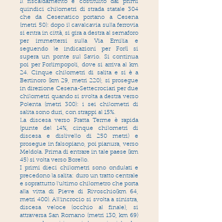
Il riscaldamento è costituito dai primi
quindici chilometri di strada statale 304
che da Cesenatico portano a Cesena
(metri 50): dopo il cavalcavia sulla ferrovia
si entra in città, si gira a destra al semaforo
per immettersi sulla Via Emilia e
seguendo le indicazioni per Forlì si
supera un ponte sul Savio. Si continua
poi per Forlimpopoli, dove si arriva al km
24. Cinque chilometri di salita e si è a
Bertinoro (km 29, metri 220), si prosegue
in direzione Cesena-Settecrociari per due
chilometri quando si svolta a destra verso
Polenta (metri 300): i sei chilometri di
salita sono duri, con strappi al 15%.
La discesa verso Fratta Terme è rapida
(punte del 14%, cinque chilometri di
discesa e dislivello di 250 metri) e
prosegue in falsopiano, poi pianura, verso
Meldola. Prima di entrare in tale paese (km
45) si volta verso Borello.
I primi dieci chilometri sono ondulati e
precedono la salita: duro un tratto centrale
e soprattutto l'ultimo chilometro che porta
alla vitta di Pieve di Rivoschio(km 64,
metri 400). All'incrocio si svolta a sinistra,
discesa veloce (occhio al finale), si
attraversa San Romano (metri 130, km 69)