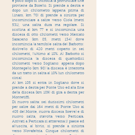
e poco dopo si incrocia la provinciale che
proviene da Borello. Si prende a destra e
dopo un chilometro (appena prima di
Linaro, km 70) di prende a sinistra per
incominciare a salire verso Ciola (metri
531), una salita dura ma regolare. Si
scollina al km 77 e si incomincia una
discesa di otto chilometri verso Mercato
Saraceno (km 85, metri 134) dove
incomincia la temibile salita del Barbotto:
dislivello di 420 metri coperto in sei
chilometri, l'ultimo al 18%. Al Barbotto si
incomincia la discesa di quattordici
chilometri verso Sogliano: appena dopo
Montegello (km 98) la discesa è interrotta
da un tratto in salita al 10% (un chilometro
circa).
Al km 105 si entra in Sogliano dove si
prende a destra per Ponte Uso ed alla fine
della discesa (km 109) di gira a destra per
Montetiffi.
Di nuovo salita: sei durissimi chilometri
per salire dai 164 metri di Ponte Uso ai
405 del Monte, nuova discesa (breve) e di
nuovo salita, stavolta verso Perticara.
Arrivati a Perticara si attraversa il paese ed
all'uscita, al bivio, si prende a sinistra
verso Novafeltria. Cinque chilometri di